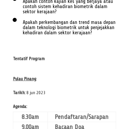
Apakah contoh kajian kes yang berjaya atau
contoh sistem kehadiran biometrik dalam
sektor kerajaan?
Apakah perkembangan dan trend masa depan
dalam teknologi biometrik untuk penjejakkan
kehadiran dalam sektor kerajaan?
Clos
this
modu
Tentatif Program
Pulau Pinang
Tarikh:
8 jun 2023
Agenda:
8.30am
Pendaftaran/Sarapan
9.00am
Bacaan Doa