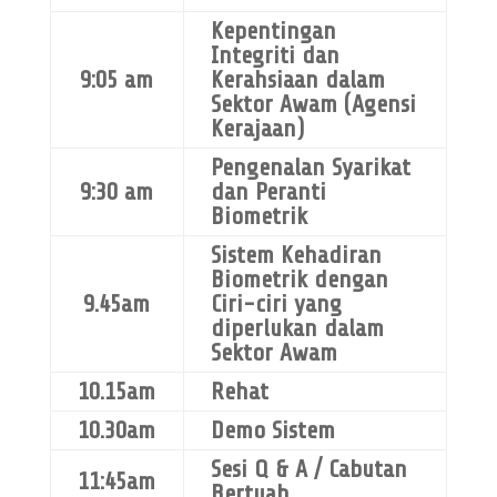
Kepentingan
Biometric Attendance
Integriti dan
9:05 am
Kerahsiaan dalam
System
Sektor Awam (Agensi
System Attendance for Government of Malaysia
Kerajaan)
Pengenalan Syarikat
Are you looking biometric attendance system for
9:30 am
dan Peranti
government agency?
Biometrik
The system is an
ULTIMATE SOLUTION
Sistem Kehadiran
to
Biometrik dengan
attendance problem, with the following feature, but not
9.45am
Ciri-ciri yang
limited to:
diperlukan dalam
Sektor Awam
In Malay Language
10.15am
Rehat
Integrated with Biometric Face Recognition,
Thumbprint, Palm and also Card Access.
10.30am
Demo Sistem
Follow Malaysia Government Policy in their rule base
(Pekeliling Perkhidmatan, dll)
Sesi Q & A / Cabutan
11:45am
Bertuah
Easier management of staff attendance for many years