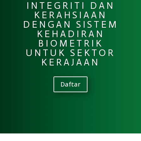
INTEGRITI DAN
KERAHSIAAN
DENGAN SISTEM
KEHADIRAN
BIOMETRIK
UNTUK SEKTOR
KERAJAAN
Daftar