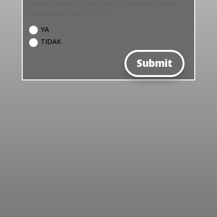
Adakah anda pernah menggunakan sistem
kehadiran biometrik?:*
YA
TIDAK
Submit