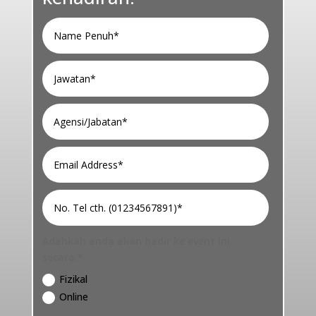
Adahkah anda akan hadir ke event ini
secara:*
Fizikal
Online