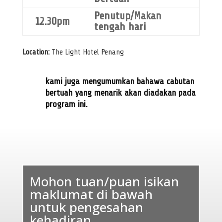
ahead
Penutup/Makan
12.30pm
Data backed-up, with high integrity input
tengah hari
Custom report as per needed
Support from local Bumiputera company with 10 years
Location:
The Light Hotel Penang
experience in government attendance system
Look further more. Reach us for Technology Update,
kami juga mengumumkan bahawa cabutan
Proof of Concept (PoC), Quotation and even Invoices.
bertuah yang menarik akan diadakan pada
program ini.
Interested in become our partner? Email to us:
info@dct.my
Whatsapp Us
Mohon tuan/puan isikan
maklumat di bawah
untuk pengesahan
kehadiran.
Thanks you, I’ll think about that later.